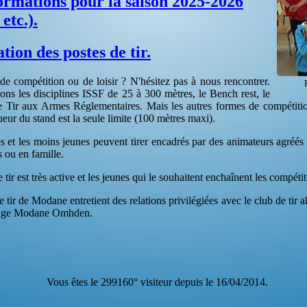
formations pour la saison 2025-2026
 etc.).
tion des postes de tir.
 de compétition ou de loisir ? N'hésitez pas à nous rencontrer.
ns les disciplines ISSF de 25 à 300 mètres, le Bench rest, le
e Tir aux Armes Réglementaires. Mais les autres formes de compétition
eur du stand est la seule limite (100 mètres maxi).
s et les moins jeunes peuvent tirer encadrés par des animateurs agréés p
s ou en famille.
 tir est très active et les jeunes qui le souhaitent enchaînent les compétitio
e tir de Modane entretient des relations privilégiées avec le club de ti
age Modane Omhden.
Vous êtes le 299160° visiteur depuis le 16/04/2014.