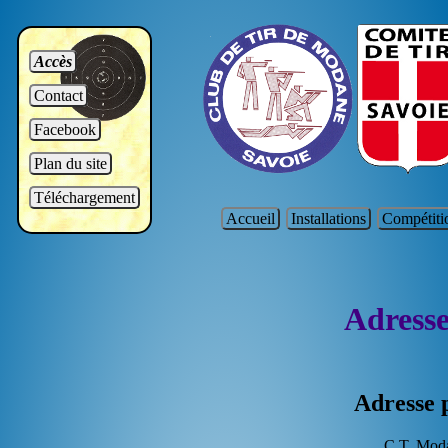
Accès
Contact
Facebook
Plan du site
Téléchargement
Accueil
Installations
Compétiti
Adresse
Adresse p
C.T. Mod