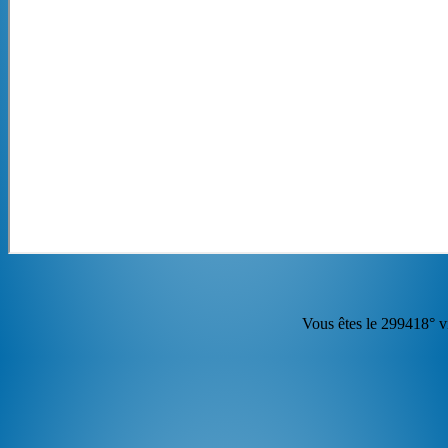
Vous êtes le 299418° vi