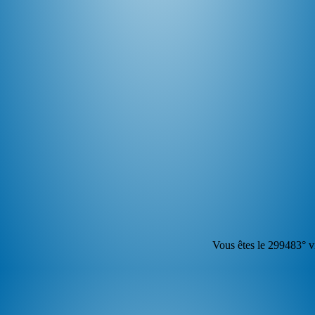
Vous êtes le 299483° vi